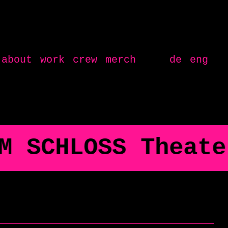
about
work
crew
merch
de
eng
OSS Theater Aale